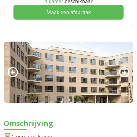
1
kamer
beschikbaar
Maak een afspraak
Omschrijving
1-persoonskamer