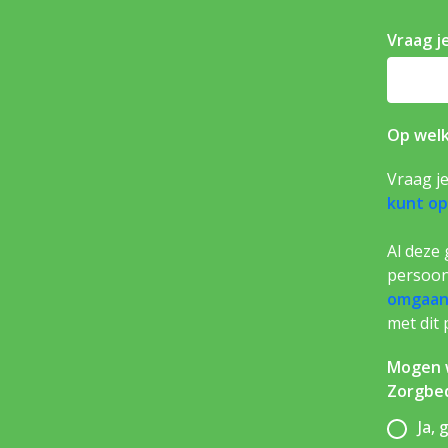
Vraag j
Op welk
Vraag je
kunt op
Al deze
persoon
omgaan 
met dit 
Mogen w
Zorgbed
Ja, 