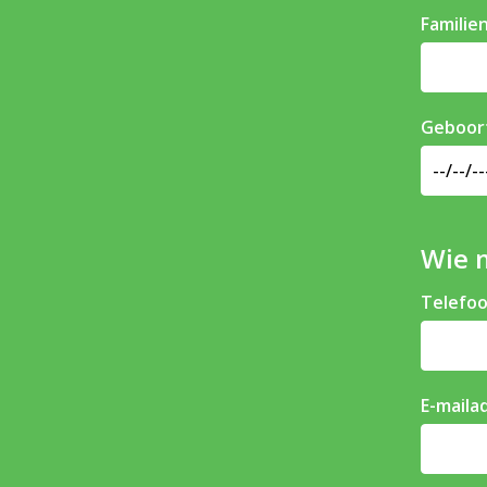
Familie
Geboor
Wie 
Telefo
E-maila