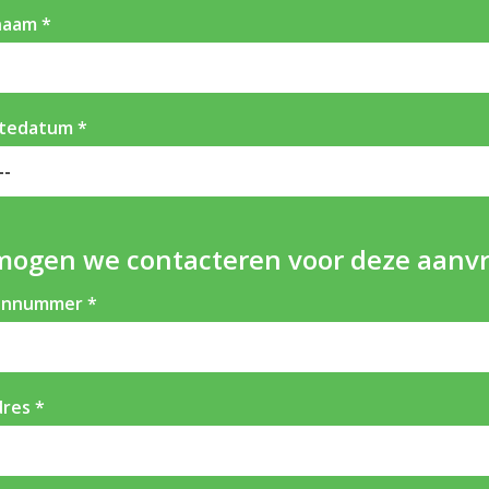
naam
tedatum
mogen we contacteren voor deze aanv
onnummer
dres