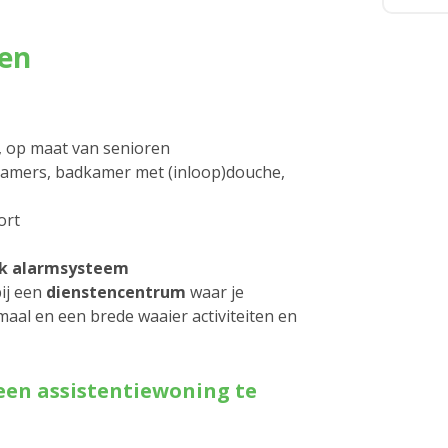
gen
, op maat van senioren
kamers, badkamer met (inloop)douche,
ort
jk alarmsysteem
ij een
dienstencentrum
waar je
aal en een brede waaier activiteiten en
een assistentiewoning te