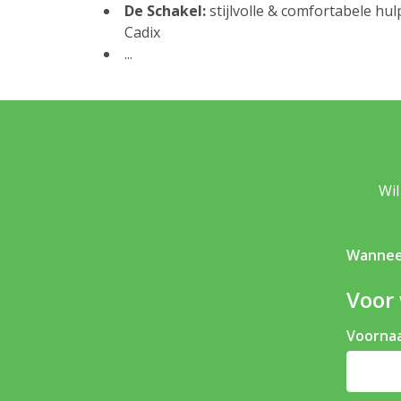
De Schakel:
stijlvolle & comfortabele hu
Cadix
...
Wil
Wannee
Voor 
Voorna